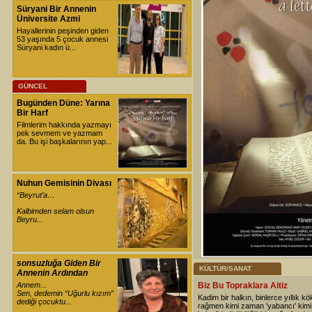
Süryani Bir Annenin
Üniversite Azmi
Hayallerinin peşinden giden
53 yaşında 5 çocuk annesi
Süryani kadın ü...
GÜNCEL
Bugünden Düne: Yarına
Bir Harf
Filmlerim hakkında yazmayı
pek sevmem ve yazmam
da. Bu işi başkalarının yap...
Nuhun Gemisinin Divası
“Beyrut’a…
Kalbimden selam olsun
Beyru...
sonsuzluğa Giden Bir
KÜLTÜR/SANAT
Annenin Ardından
Annem...
Biz Bu Topraklara Aitiz
Sen, dedemin “Uğurlu kızım”
Kadim bir halkın, binlerce yıllık kö
dediği çocuktu...
rağmen kimi zaman 'yabancı' kim