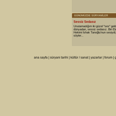
GÜNÜMÜZDE SÜRYANİLER
Sessiz Sedasız
Unutamadığım iki güzel "ses" geldi
dünyadan, sessiz sedasız. Biri Ela
Hekimi İshak Tanoğlu’nun sesiydi; b
söyler...
ana sayfa
|
süryani tarihi
|
kültür / sanat
|
yazarlar
|
forum
|