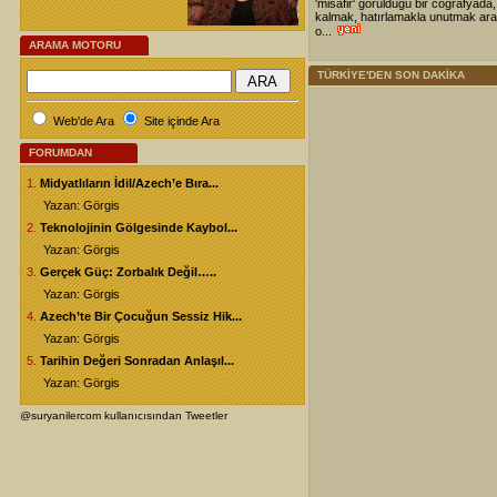
'misafir' görüldüğü bir coğrafyada,
kalmak, hatırlamakla unutmak ara
o...
ARAMA MOTORU
TÜRKİYE'DEN SON DAKİKA
Web'de Ara
Site içinde Ara
FORUMDAN
1.
Midyatlıların İdil/Azech’e Bıra...
Yazan: Görgis
2.
Teknolojinin Gölgesinde Kaybol...
Yazan: Görgis
3.
Gerçek Güç: Zorbalık Değil…..
Yazan: Görgis
4.
Azech’te Bir Çocuğun Sessiz Hik...
Yazan: Görgis
5.
Tarihin Değeri Sonradan Anlaşıl...
Yazan: Görgis
@suryanilercom kullanıcısından Tweetler