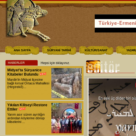
ANA SAYFA
SÜRYANİ TARİHİ
KÜLTÜR/SANAT
YAZAR
HABERLER
Hepsi için tıklayınız
.
Midyat'ta Süryanice
Kitabeler Bulundu
Mardin’in Midyat ilçesine
bağlı kırsal Ortaca Mahallesi
(Heştrekê)...
Yıkılan Kiliseyi Restore
Ettiler
Yarım asır süren ayrılığın
ardından köylerine dönüp
kiliselerini ...