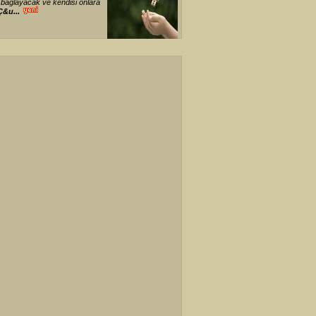
ı bağlayacak ve kendisi onlara
Ç&u...