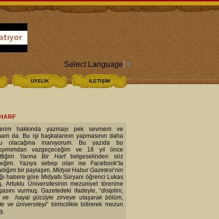
Select Language
▼
ÜYELİK
İLETİŞİM
 HARF
mlerim hakkında yazmayı pek sevmem ve
am da. Bu işi başkalarının yapmasının daha
ru olacağına inanıyorum. Bu yazıda bu
laşımımdan vazgeçeceğim ve 18 yıl önce
ttiğim
Yarına Bir Harf
belgeselinden söz
eğim. Yazıya sebep olan ise Facebook’ta
adığım bir paylaşım.
Midyat Habur Gazetesi
’nin
ığı habere göre Midyatlı Süryani öğrenci Lukas
ş, Artuklu Üniversitesinin mezuniyet törenine
asını vurmuş. Gazetedeki ifadeyle, “
disiplini,
 ve hayal gücüyle zirveye ulaşarak bölüm,
te ve üniversiteyi
” birincilikle bitirerek mezun
uş.