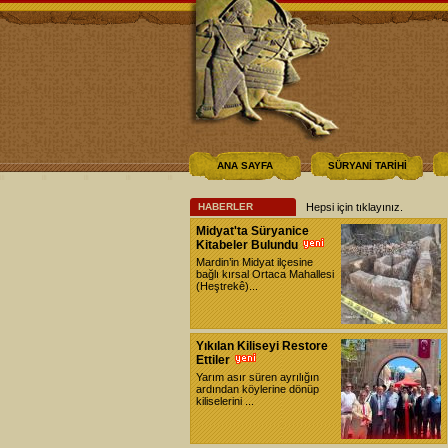
ANA SAYFA
SÜRYANİ TARİHİ
HABERLER
Hepsi için tıklayınız
.
Midyat'ta Süryanice
Kitabeler Bulundu
Mardin’in Midyat ilçesine
bağlı kırsal Ortaca Mahallesi
(Heştrekê)...
Yıkılan Kiliseyi Restore
Ettiler
Yarım asır süren ayrılığın
ardından köylerine dönüp
kiliselerini ...