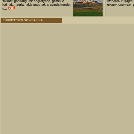
'misafir' görüldüğü bir coğrafyada, gitmekle
efendileri kuşağın
kalmak, hatırlamakla unutmak arasında kurulan
hizmet edecektir.
o...
TÜRKİYE'DEN SON DAKİKA