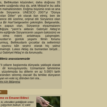
s, Bethkustan köyünden; daha doğrusu 35
metre uzağında olsa da, artık Midyat’ın bu adla
an mahallesinden. Doğma büyüme oralı ve ana
i de Süryanice. UNESCO 2007’yi “Dünya
olan Diller” yılı olarak ilan etmiş; ben de
nice dili üzerine, orijinal dili Süryanice olan
na Bir Harf
belgeselini çekmiştim. Belgeselde,
n papazı olan, Süryanice elyazmalarını
atlığıyla “yarın”a aktaran Gabriyel Aktaş’ın
mı eşliğinde Süryanicenin yaşam öyküsünü ve
 olma riskini anlatmaya çalışmıştım.
hkustan’ın günlük yaşamı filmin fonunu
turmuş, Bethkustanlı çocuklar da setlerimizi
 oyuncu kâh seyirci olarak hiç yalnız
kmamıştı. Lukas Aktaş da bunlardan biriydi…
z Gabriyel Aktaş’ın da torunuydu.
ilimiz anavatanımızdır
’li yılların başlarında dünyada yaklaşık olarak
 dil konuşuluyordu. Uzmanların tahminine
, yüzyılımızda bu dillerin en az 5.000’i tarih
esinden silinmiş olacak! Bu tehlike dünyanın
an en eski üç dilinden biri ola...
ı için tıklayınız
R
me ve Emanet Bilinci
ki, efendileri geldiğinde onları
çalışırken bulsun. O vakit