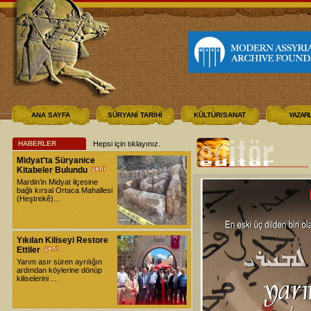
ANA SAYFA
SÜRYANİ TARİHİ
KÜLTÜR/SANAT
YAZAR
HABERLER
Hepsi için tıklayınız
.
Midyat'ta Süryanice
Kitabeler Bulundu
Mardin’in Midyat ilçesine
bağlı kırsal Ortaca Mahallesi
(Heştrekê)...
Yıkılan Kiliseyi Restore
Ettiler
Yarım asır süren ayrılığın
ardından köylerine dönüp
kiliselerini ...