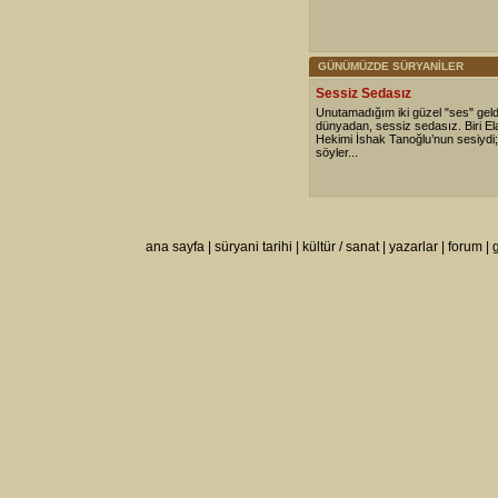
GÜNÜMÜZDE SÜRYANİLER
Sessiz Sedasız
Unutamadığım iki güzel "ses" geldi
dünyadan, sessiz sedasız. Biri Ela
Hekimi İshak Tanoğlu’nun sesiydi; b
söyler...
ana sayfa
|
süryani tarihi
|
kültür / sanat
|
yazarlar
|
forum
|