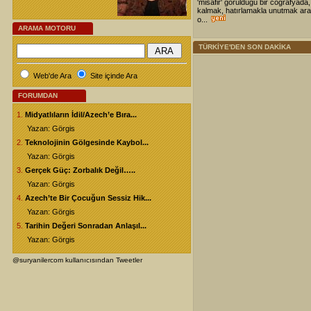
'misafir' görüldüğü bir coğrafyada,
kalmak, hatırlamakla unutmak ara
o...
ARAMA MOTORU
TÜRKİYE'DEN SON DAKİKA
Web'de Ara
Site içinde Ara
FORUMDAN
1.
Midyatlıların İdil/Azech’e Bıra...
Yazan: Görgis
2.
Teknolojinin Gölgesinde Kaybol...
Yazan: Görgis
3.
Gerçek Güç: Zorbalık Değil…..
Yazan: Görgis
4.
Azech’te Bir Çocuğun Sessiz Hik...
Yazan: Görgis
5.
Tarihin Değeri Sonradan Anlaşıl...
Yazan: Görgis
@suryanilercom kullanıcısından Tweetler