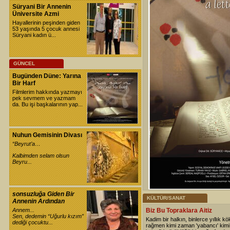
Süryani Bir Annenin
Üniversite Azmi
Hayallerinin peşinden giden
53 yaşında 5 çocuk annesi
Süryani kadın ü...
GÜNCEL
Bugünden Düne: Yarına
Bir Harf
Filmlerim hakkında yazmayı
pek sevmem ve yazmam
da. Bu işi başkalarının yap...
Nuhun Gemisinin Divası
“Beyrut’a…
Kalbimden selam olsun
Beyru...
sonsuzluğa Giden Bir
KÜLTÜR/SANAT
Annenin Ardından
Annem...
Biz Bu Topraklara Aitiz
Sen, dedemin “Uğurlu kızım”
Kadim bir halkın, binlerce yıllık kö
dediği çocuktu...
rağmen kimi zaman 'yabancı' kim