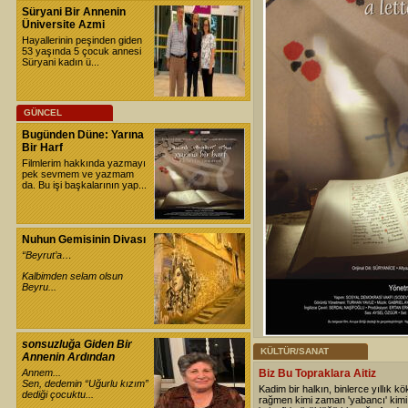
Süryani Bir Annenin
Üniversite Azmi
Hayallerinin peşinden giden
53 yaşında 5 çocuk annesi
Süryani kadın ü...
GÜNCEL
Bugünden Düne: Yarına
Bir Harf
Filmlerim hakkında yazmayı
pek sevmem ve yazmam
da. Bu işi başkalarının yap...
Nuhun Gemisinin Divası
“Beyrut’a…
Kalbimden selam olsun
Beyru...
sonsuzluğa Giden Bir
KÜLTÜR/SANAT
Annenin Ardından
Annem...
Biz Bu Topraklara Aitiz
Sen, dedemin “Uğurlu kızım”
Kadim bir halkın, binlerce yıllık kö
dediği çocuktu...
rağmen kimi zaman 'yabancı' kim