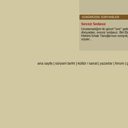
GÜNÜMÜZDE SÜRYANİLER
Sessiz Sedasız
Unutamadığım iki güzel "ses" geldi
dünyadan, sessiz sedasız. Biri Ela
Hekimi İshak Tanoğlu’nun sesiydi; b
söyler...
ana sayfa
|
süryani tarihi
|
kültür / sanat
|
yazarlar
|
forum
|