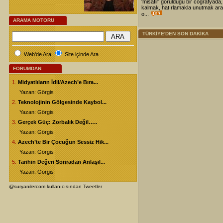
'misafir' görüldüğü bir coğrafyada,
kalmak, hatırlamakla unutmak ara
o...
ARAMA MOTORU
TÜRKİYE'DEN SON DAKİKA
Web'de Ara
Site içinde Ara
FORUMDAN
1.
Midyatlıların İdil/Azech’e Bıra...
Yazan: Görgis
2.
Teknolojinin Gölgesinde Kaybol...
Yazan: Görgis
3.
Gerçek Güç: Zorbalık Değil…..
Yazan: Görgis
4.
Azech’te Bir Çocuğun Sessiz Hik...
Yazan: Görgis
5.
Tarihin Değeri Sonradan Anlaşıl...
Yazan: Görgis
@suryanilercom kullanıcısından Tweetler