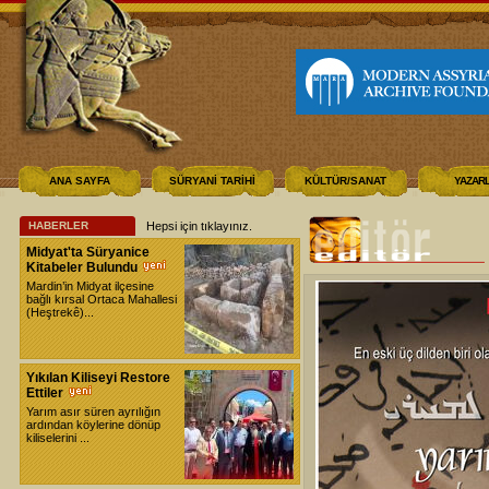
ANA SAYFA
SÜRYANİ TARİHİ
KÜLTÜR/SANAT
YAZAR
HABERLER
Hepsi için tıklayınız
.
Midyat'ta Süryanice
Kitabeler Bulundu
Mardin’in Midyat ilçesine
bağlı kırsal Ortaca Mahallesi
(Heştrekê)...
Yıkılan Kiliseyi Restore
Ettiler
Yarım asır süren ayrılığın
ardından köylerine dönüp
kiliselerini ...