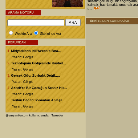
'misafir' görüldüğü bir coğrafyada,
kalmak, hatırlamakla unutmak ara
o...
ARAMA MOTORU
TÜRKİYE'DEN SON DAKİKA
Web'de Ara
Site içinde Ara
FORUMDAN
1.
Midyatlıların İdil/Azech’e Bıra...
Yazan: Görgis
2.
Teknolojinin Gölgesinde Kaybol...
Yazan: Görgis
3.
Gerçek Güç: Zorbalık Değil…..
Yazan: Görgis
4.
Azech’te Bir Çocuğun Sessiz Hik...
Yazan: Görgis
5.
Tarihin Değeri Sonradan Anlaşıl...
Yazan: Görgis
@suryanilercom kullanıcısından Tweetler