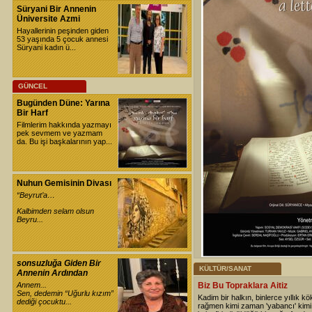
Süryani Bir Annenin
Üniversite Azmi
Hayallerinin peşinden giden
53 yaşında 5 çocuk annesi
Süryani kadın ü...
GÜNCEL
Bugünden Düne: Yarına
Bir Harf
Filmlerim hakkında yazmayı
pek sevmem ve yazmam
da. Bu işi başkalarının yap...
Nuhun Gemisinin Divası
“Beyrut’a…
Kalbimden selam olsun
Beyru...
sonsuzluğa Giden Bir
KÜLTÜR/SANAT
Annenin Ardından
Annem...
Biz Bu Topraklara Aitiz
Sen, dedemin “Uğurlu kızım”
Kadim bir halkın, binlerce yıllık kö
dediği çocuktu...
rağmen kimi zaman 'yabancı' kim