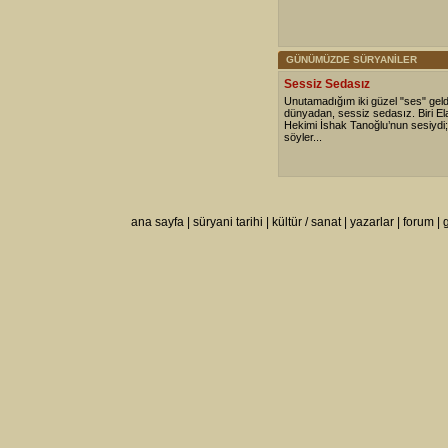
GÜNÜMÜZDE SÜRYANİLER
Sessiz Sedasız
Unutamadığım iki güzel "ses" geldi
dünyadan, sessiz sedasız. Biri Ela
Hekimi İshak Tanoğlu’nun sesiydi; b
söyler...
ana sayfa
|
süryani tarihi
|
kültür / sanat
|
yazarlar
|
forum
|