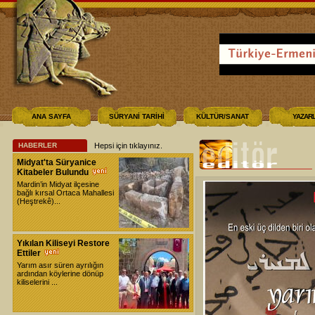
ANA SAYFA
SÜRYANİ TARİHİ
KÜLTÜR/SANAT
YAZAR
HABERLER
Hepsi için tıklayınız
.
Midyat'ta Süryanice
Kitabeler Bulundu
Mardin’in Midyat ilçesine
bağlı kırsal Ortaca Mahallesi
(Heştrekê)...
Yıkılan Kiliseyi Restore
Ettiler
Yarım asır süren ayrılığın
ardından köylerine dönüp
kiliselerini ...