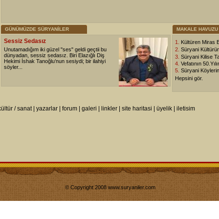
GÜNÜMÜZDE SÜRYANİLER
MAKALE HAVUZU
Sessiz Sedasız
1.
Kültüren Miras
Unutamadığım iki güzel "ses" geldi geçtii bu
2.
Süryani Kültürü
dünyadan, sessiz sedasız. Biri Elazığlı Diş
3.
Süryani Kilise T
Hekimi İshak Tanoğlu’nun sesiydi; bir ilahiyi
4.
Vefatının 50.Yıl
söyler...
5.
Süryani Köylerin
Hepsini gör.
kültür / sanat
|
yazarlar
|
forum
|
galeri
|
linkler
|
site haritasi
|
üyelik
|
iletisim
© Copyright 2008 www.suryaniler.com