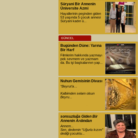
Süryani Bir Annenin
Üniversite Azmi
Hayallerinin peşinden giden
53 yaşında 5 çocuk annesi
Süryani kadın ü...
GÜNCEL
Bugünden Düne: Yarına
Bir Harf
Filmlerim hakkında yazmayı
pek sevmem ve yazmam
da. Bu işi başkalarının yap...
Nuhun Gemisinin Divası
“Beyrut’a…
Kalbimden selam olsun
Beyru...
sonsuzluğa Giden Bir
Annenin Ardından
Annem...
Sen, dedemin “Uğurlu kızım”
dediği çocuktu...