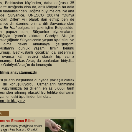
s, Bethkustan köyünden; daha doğrusu 35
metre uzağında olsa da, artık Midyat’ın bu adla
an mahallesinden. Doğma büyüme oralı ve ana
i de Süryanice. UNESCO 2007’yi “Dünya
olan Diller” yılı olarak ilan etmiş; ben de
nice dili üzerine, orijinal dili Süryanice olan
na Bir Harf
belgeselini çekmiştim. Belgeselde,
n papazı olan, Süryanice elyazmalarını
atlığıyla “yarın”a aktaran Gabriyel Aktaş’ın
mı eşliğinde Süryanicenin yaşam öyküsünü ve
 olma riskini anlatmaya çalışmıştım.
hkustan’ın günlük yaşamı filmin fonunu
turmuş, Bethkustanlı çocuklar da setlerimizi
 oyuncu kâh seyirci olarak hiç yalnız
kmamıştı. Lukas Aktaş da bunlardan biriydi…
z Gabriyel Aktaş’ın da torunuydu.
ilimiz anavatanımızdır
’li yılların başlarında dünyada yaklaşık olarak
 dil konuşuluyordu. Uzmanların tahminine
, yüzyılımızda bu dillerin en az 5.000’i tarih
esinden silinmiş olacak! Bu tehlike dünyanın
an en eski üç dilinden biri ola...
ı için tıklayınız
R
me ve Emanet Bilinci
ki, efendileri geldiğinde onları
çalışırken bulsun. O vakit