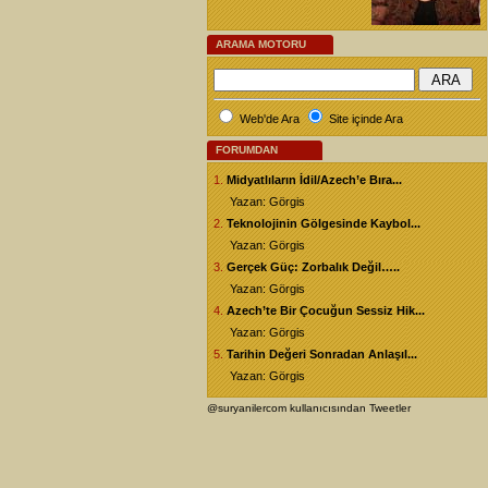
ARAMA MOTORU
Web'de Ara
Site içinde Ara
FORUMDAN
1.
Midyatlıların İdil/Azech’e Bıra...
Yazan: Görgis
2.
Teknolojinin Gölgesinde Kaybol...
Yazan: Görgis
3.
Gerçek Güç: Zorbalık Değil…..
Yazan: Görgis
4.
Azech’te Bir Çocuğun Sessiz Hik...
Yazan: Görgis
5.
Tarihin Değeri Sonradan Anlaşıl...
Yazan: Görgis
@suryanilercom kullanıcısından Tweetler