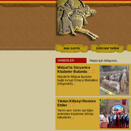
ANA SAYFA
SÜRYANİ TARİHİ
HABERLER
Hepsi için tıklayınız
.
Midyat'ta Süryanice
Kitabeler Bulundu
Mardin’in Midyat ilçesine
bağlı kırsal Ortaca Mahallesi
(Heştrekê)...
Yıkılan Kiliseyi Restore
Ettiler
Yarım asır süren ayrılığın
ardından köylerine dönüp
kiliselerini ...