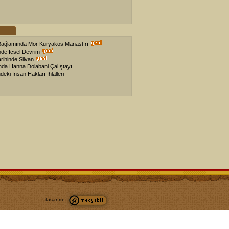
 Bağlamında Mor Kuryakos Manastırı
nde İçsel Devrim
arihinde Silvan
ında Hanna Dolabani Çalıştayı
deki İnsan Hakları İhlalleri
tasarım: