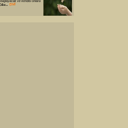
ı bağlayacak ve kendisi onlara
Ç&u...