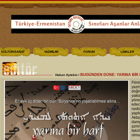
KÜLTÜR/SANAT
YAZARLAR
FORUM
LİNKLER
BUGÜNDEN DÜNE: YARINA BİR
Hakan Aytekin /
Fil
yazm
doğ
yak
yöne
edec
rastl
yapt
Akta
damg
azmi
fakül
olm