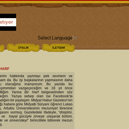
Select Language
▼
ÜYELİK
İLETİŞİM
 HARF
mlerim hakkında yazmayı pek sevmem ve
am da. Bu işi başkalarının yapmasının daha
ru olacağına inanıyorum. Bu yazıda bu
laşımımdan vazgeçeceğim ve 18 yıl önce
ttiğim
Yarına Bir Harf
belgeselinden söz
eğim. Yazıya sebep olan ise Facebook’ta
adığım bir paylaşım.
Midyat Habur Gazetesi
’nin
ığı habere göre Midyatlı Süryani öğrenci Lukas
ş, Artuklu Üniversitesinin mezuniyet törenine
asını vurmuş. Gazetedeki ifadeyle, “
disiplini,
 ve hayal gücüyle zirveye ulaşarak bölüm,
te ve üniversiteyi
” birincilikle bitirerek mezun
uş.