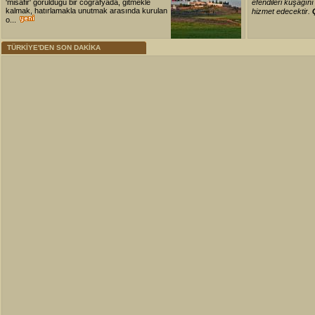
'misafir' görüldüğü bir coğrafyada, gitmekle
efendileri kuşağın
kalmak, hatırlamakla unutmak arasında kurulan
hizmet edecektir.
o...
TÜRKİYE'DEN SON DAKİKA