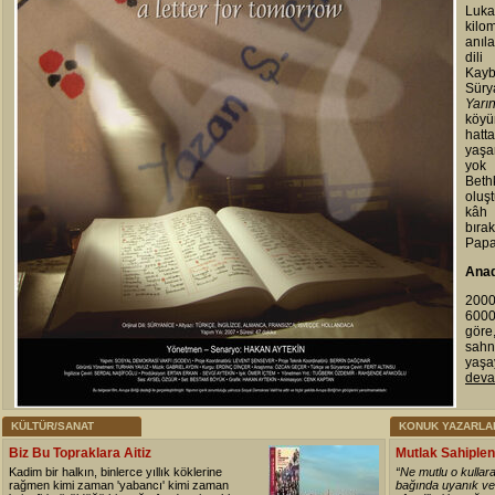
Luka
kilo
anıl
dil
Kayb
Sürya
Yarı
köyü
hatt
yaşa
yok
Bet
oluş
kâh
bıra
Papa
Anad
2000
6000
göre
sahn
yaşay
devam
KÜLTÜR/SANAT
KONUK YAZARLA
Biz Bu Topraklara Aitiz
Mutlak Sahiplen
Kadim bir halkın, binlerce yıllık köklerine
“Ne mutlu o kullara 
rağmen kimi zaman 'yabancı' kimi zaman
bağında uyanık ve 