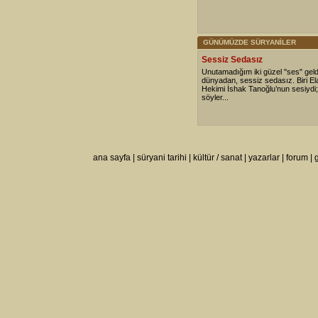
GÜNÜMÜZDE SÜRYANİLER
Sessiz Sedasız
Unutamadığım iki güzel "ses" geldi
dünyadan, sessiz sedasız. Biri Ela
Hekimi İshak Tanoğlu’nun sesiydi; b
söyler...
ana sayfa
|
süryani tarihi
|
kültür / sanat
|
yazarlar
|
forum
|