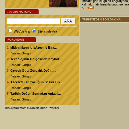
'misafir' görüldüğü bir coğrafyada,
kalmak, hatırlamakla unutmak ara
o...
ARAMA MOTORU
TÜRKİYE'DEN SON DAKİKA
Web'de Ara
Site içinde Ara
FORUMDAN
1.
Midyatlıların İdil/Azech’e Bıra...
Yazan: Görgis
2.
Teknolojinin Gölgesinde Kaybol...
Yazan: Görgis
3.
Gerçek Güç: Zorbalık Değil…..
Yazan: Görgis
4.
Azech’te Bir Çocuğun Sessiz Hik...
Yazan: Görgis
5.
Tarihin Değeri Sonradan Anlaşıl...
Yazan: Görgis
@suryanilercom kullanıcısından Tweetler