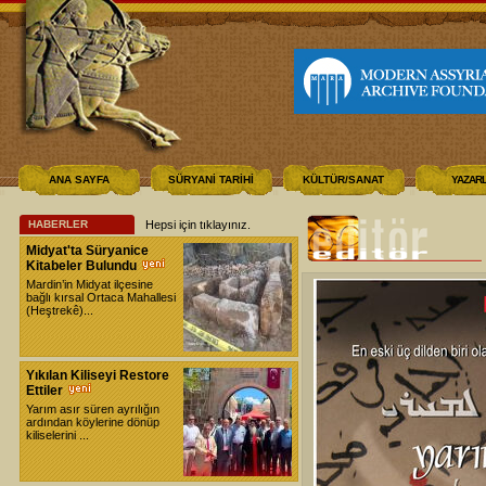
ANA SAYFA
SÜRYANİ TARİHİ
KÜLTÜR/SANAT
YAZAR
HABERLER
Hepsi için tıklayınız
.
Midyat'ta Süryanice
Kitabeler Bulundu
Mardin’in Midyat ilçesine
bağlı kırsal Ortaca Mahallesi
(Heştrekê)...
Yıkılan Kiliseyi Restore
Ettiler
Yarım asır süren ayrılığın
ardından köylerine dönüp
kiliselerini ...