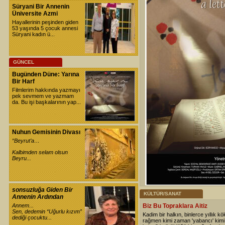
Süryani Bir Annenin
Üniversite Azmi
Hayallerinin peşinden giden
53 yaşında 5 çocuk annesi
Süryani kadın ü...
GÜNCEL
Bugünden Düne: Yarına
Bir Harf
Filmlerim hakkında yazmayı
pek sevmem ve yazmam
da. Bu işi başkalarının yap...
Nuhun Gemisinin Divası
“Beyrut’a…
Kalbimden selam olsun
Beyru...
sonsuzluğa Giden Bir
KÜLTÜR/SANAT
Annenin Ardından
Annem...
Biz Bu Topraklara Aitiz
Sen, dedemin “Uğurlu kızım”
Kadim bir halkın, binlerce yıllık kö
dediği çocuktu...
rağmen kimi zaman 'yabancı' kim