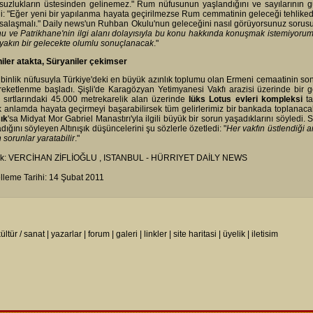
suzlukların üstesinden gelinemez." Rum nüfusunun yaşlandığını ve sayılarının g
i: "Eğer yeni bir yapılanma hayata geçirilmezse Rum cemmatinin geleceği tehlikede. 
alaşmalı." Daily news'un Ruhban Okulu'nun geleceğini nasıl görüyorsunuz sorusuna
nu ve Patrikhane'nin ilgi alanı dolayısıyla bu konu hakkında konuşmak istemiyoru
yakın bir gelecekte olumlu sonuçlanacak
."
iler atakta, Süryaniler çekimser
 binlik nüfusuyla Türkiye'deki en büyük azınlık toplumu olan Ermeni cemaatinin son yı
reketlenme başladı. Şişli'de Karagözyan Yetimyanesi Vakfı arazisi üzerinde bir g
sırtlarındaki 45.000 metrekarelik alan üzerinde
lüks Lotus evleri kompleksi
ta
 anlamda hayata geçirmeyi başarabilirsek tüm gelirlerimiz bir bankada toplanaca
şık
'sa Midyat Mor Gabriel Manastırı'yla ilgili büyük bir sorun yaşadıklarını söyledi
ığını söyleyen Altınışık düşüncelerini şu sözlerle özetledi: "
Her vakfın üstlendiği a
 sorunlar yaratabilir
."
k: VERCİHAN ZİFLİOĞLU , ISTANBUL - HÜRRIYET DAİLY NEWS
leme Tarihi: 14 Şubat 2011
ültür / sanat
|
yazarlar
|
forum
|
galeri
|
linkler
|
site haritasi
|
üyelik
|
iletisim