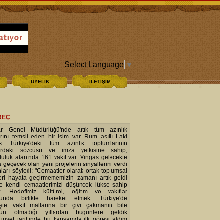
Select Language
▼
ÜYELİK
İLETİŞİM
ÜREÇ
lar Genel Müdürlüğü'nde artık tüm azınlık
arını temsil eden bir isim var. Rum asıllı Laki
s Türkiye'deki tüm azınlık toplumlarının
lardaki sözcüsü ve imza yetkisine sahip,
luluk alanında 161 vakıf var. Vingas gelecekte
 geçecek olan yeni projelerin sinyallerini verdi
ları söyledi: "Cemaatler olarak ortak toplumsal
leri hayata geçirmememizin zamanı artık geldi
e kendi cemaatlerimizi düşüncek lükse sahip
iz. Hedefimiz kültürel, eğitim ve vakıflar
unda birlikte hareket etmek. Türkiye'de
şte vakıf mallarına bir çivi çakmanın bile
ün olmadığı yıllardan bugünlere geldik
riyet tarihinde bu kapsamda ilk görevi aldım