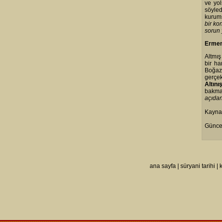
ve yol
söyled
kurums
bir ko
sorun 
Ermen
Altmış
bir ha
Boğaz 
gerçek
Altını
bakmad
açıdan
Kayna
Güncel
ana sayfa
|
süryani tarihi
|
k