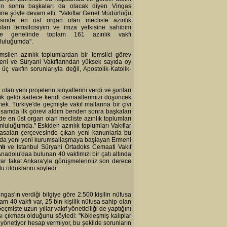
n sonra başkaları da olacak diyen Vingas
ine şöyle devam etti: "Vakıflar Genel Müdürlüğü
sinde en üst organ olan mecliste azınlık
mları temsilcisiyim ve imza yetkisine sahibim
iye genelinde toplam 161 azınlık vakfı
luluğumda".
msilen azınlık toplumlardan bir temsilci görev
eni ve Süryani Vakıflarından yüksek sayıda oy
ç vakfın sorunlarıyla değil, Apostolik-Katolik-
an yeni projelerin sinyallerini verdi ve şunları
tık geldi sadece kendi cemaatlerimizi düşüncek
mek. Türkiye'de geçmişte vakıf mallarına bir çivi
psamda ilk görevi aldım benden sonra başkaları
e en üst organ olan mecliste azınlık toplumları
mluluğumda." Eskiden azınlık toplumları Vakıflar
saları çerçevesinde çıkan yeni kanunlarla bu
munda yeni yeni kurumsallaşmaya başlayan Ermeni
lı
ve Istanbul Süryani Ortadoks Cemaati Vakıf
Anadolu'daa bulunan 40 vakfımızı bir çatı altında
z var fakat Ankara'yla görüşmelerimiz son derece
lu olduklarını söyledi.
gas'ın verdiği bilgiye göre 2.500 kişilin nüfusa
am 40 vakfı var, 25 bin kişilik nüfusa sahip olan
mişte uzun yıllar vakıf yöneticiliği de yaptığını
ı çıkması olduğunu söyledi: "Kökleşmiş kalıplar
ı yönetiyor hesap vermiyor, bu şekilde sorunların