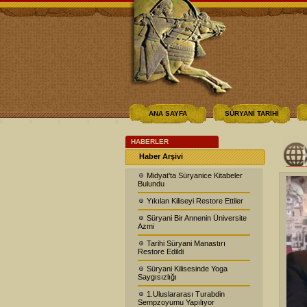
ANA SAYFA
SÜRYANİ TARİHİ
HABERLER
Haber Arşivi
Midyat'ta Süryanice Kitabeler
Bulundu
Yıkılan Kiliseyi Restore Ettiler
Süryani Bir Annenin Üniversite
Azmi
Tarihi Süryani Manastırı
Restore Edildi
Süryani Kilisesinde Yoga
Saygısızlığı
1.Uluslararası Turabdin
Sempzoyumu Yapılıyor