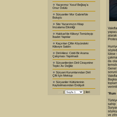
Yazarımız Yusuf Beğtaş'a
Onur Ödülü
Süryaniler Mor Gabriel'de
Buluştu
Site Yazarımızın Kitap
İmzalama Etkinliği
Vakıfl
yapac
Hakkari'de Kiliseyi Temizleyip
alara
İbadet Yaptılar
Protes
Kaçırılan Çiftin Köyündeki
Hurri
Kiliseye Saldırı
söyled
Diril Ailesi: Ciddi Bir Arama
lükse 
Çalışması Yapılmadı
çakman
da ola
Süryanilerden Diril Cinayetine
temsil
Tepki: Av Değiliz
Genel
sorunl
Süryani Kurumlarından Diril
Çifti İçin Mektup
Vakıf
Başka
Süryaniler Kültürlerinin
toplam
Kaybolmasından Endişeli
veriml
geri
|
|
ileri
"
Rum 
Türkiy
sahip 
Suryan
söyley
ve zih