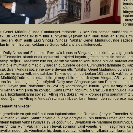
bende
sözler
bünye
toplu
Türk
sorum
ar Genel Müdürlüğü'nde Cumhuriyet tarihinde ilk kez tüm cemaat vakıflarını te
ak. Bu kapsamda ilk isim tüm Türkiye'de yaşayan azınlıkları temsilen Rum, Erm
k seçilen
Rum asıllı Laki Vingas
. Vingas, Vakıflar Genel Müdürlüğü'nde sadece ü
tan Ermeni, Bulgar, Keldani ve Gürcü vakıflarıyla da ilgilenecek.
yet Daily News and Economic Review'a konuşan
Vingas
gelecekte hayata geçecek ol
i: "Cemaatler olarak ortak toplumsal projeleri hayata geçirmememizin zamanı ar
sahip değiliz. Hedefimiz kültürel, eğitim ve vakıflar konusunda birlikte hareket et
ın bile mümkün olmadığı yıllardan bugünlere geldik Cumhuriyet tarihinde bu ka
cak diyen Vingas sözlerine şöyle devam etti: "Vakıflar Genel Müdürlüğü bünyesind
cisiyim ve imza yetkisine sahibim Türkiye genelinde toplam 161 azınlık vakfı soru
 Müdürlüğü'nün kapısından bile girmeye bile korkardı diyen Vingas, AB uyum ya
arın üstesinden gelindiğini söyledi. Daily news Vingas'ın yanısıra Ermeni toplu
larası Dayanışma Platformu'nun (VADIP) koordinasyon kurulu üyesi
Harutyun Şan
nı
Kenan Altınışık
'la da konuştu. Şanlı Ermeni toplumu olarak 36'sı Istanbul'da, 4 
aya hazırlandıklarını söyledi. Altınışık'sa doksan yıllık kronikleşmiş sorunlarımı
i dedi. Şanlı ve Altınışık, Vingas'ın tüm azınlık vakıflarını temsilinden son derece mut
cemaati tehlikede
"
e genelinde en çok vakfı bulunan toplumlardan biri Rumlar diğeriyse Ermeniler. Vin
Rumların 75 Vakfı, Şanlı'nın verdiği bilgiye göreyse 60 bin nüfusa Ermenilerin topl
ilerin toplam Vakıf sayısıysa 19 ve çoğunluğu Diyarbakır ve Mardinde bulunuyor. Geç
en Vingas Rum Vakıflarında en büyük sorunun vakıf yöneticilerinin seçimlere karş
niyetler nedeniyle yönetimler hiç değişmiyor aynı ekipler on yıllardır aynı kurumlar