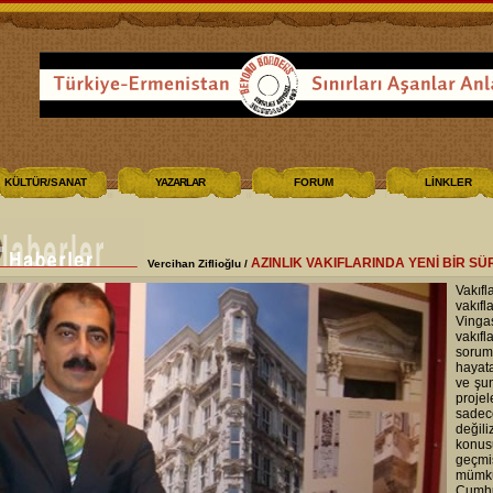
KÜLTÜR/SANAT
YAZARLAR
FORUM
LİNKLER
AZINLIK VAKIFLARINDA YENİ BİR S
Vercihan Ziflioğlu /
Vakıf
vakıfl
Vinga
vakıf
sorum
hayata
ve şun
proje
sadec
değil
konus
geçmi
mümk
Cumhu