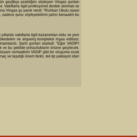
ün geçtikçe azaldığını söyleyen Vingas şunları
Vakıflarla ilgili profesyonel destek alınmalı ve
 Vingas şu yanıtı verdi: "
Ruhban Okulu siyasi
m, sadece şunu söyleyebilirim şahsi kanaatim bu
llarda vakıflarla ilgili kazanımları oldu ve yeni
ökedelen ve alışveriş kompleksi inşaa ediliyor,
mamlandı. Şanlı şunları söyledi: "Eğer VADIP'i
k ve bu şekilde yolsuzlukların önüne geçilecek.
. Süryani cemaatinin VADIP gibi bir oluşuma sıcak
maç ve taşıdığı önem farklı, tek tip yaklaşım idari