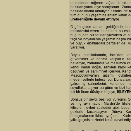
emmelerine rağmen sağlam karakterli 
hazırlanıyordu diye soruyorum . Zaman
hazırladıklarını anlatıyor. Kendisi de
tüm gününü yaşamına anlam katan dese
üretkenliğiyle devam ettiriyor
.
O gün gitme zamanı geldiğinde, ben
müsadesini veren eli öpülesi bu eşsiz
bugün, ben bu satırları yazarken ve s
fırça ve boyalarıyla yaşamın başka bi
ve büyük ebatlardaki perdeler de; y
yaratıyor.
Beyaz patiskalarında; İncil’den ta
güvercinler ve basma kalıpların zari
halleriyle, zorlamasız ve masumca ken
kendi kadar doğal, renkleri kalbi kad
özgüven ve samimiyet içeriyor. Kend
Mezopotamya’nın gizemli öyküler
medeniyetlerle birleştiriyor. Dünya san
çalışılmış sahnelerini, kendinde
soyutlukla taşıyor bu güne ve bizi ha
tek bir ibare düşüyor köşeye;
İŞLEYE
Sonsuz bir sevgi besliyor yüreğini. 
ve hiç ayrılmadığı Mardin’de filiz
kiliseleri, evleri süslediği gibi, bu
gözlerle kucaklaşıyor. Dünya Ka
buluşmalarının ikinci ayağında; ’Kadın
yıllık geçmişin izlerini keşfe davet ediy