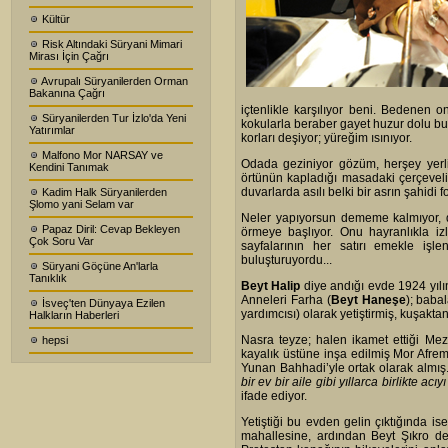
Kültür
Risk Altındaki Süryani Mimari
Mirası İçin Çağrı
Avrupalı Süryanilerden Orman
Bakanına Çağrı
içtenlikle karşılıyor beni. Bedenen 
Süryanilerden Tur İzlo'da Yeni
kokularla beraber gayet huzur dolu b
Yatırımlar
korları deşiyor; yüreğim ısınıyor.
Malfono Mor NARSAY ve
Odada geziniyor gözüm, herşey yerli 
Kendini Tanımak
örtünün kapladığı masadaki çerçeveli
duvarlarda asılı belki bir asrın şahidi fo
Kadim Halk Süryanilerden
Şlomo yani Selam var
Neler yapıyorsun dememe kalmıyor, d
Papaz Diril: Cevap Bekleyen
örmeye başlıyor. Onu hayranlıkla iz
Çok Soru Var
sayfalarının her satırı emekle işl
buluşturuyordu...
Süryani Göçüne An'larla
Tanıklık
Beyt Halip
diye andığı evde 1924 yı
Anneleri Farha (
Beyt Haneşe
); baba
İsveç'ten Dünyaya Ezilen
yardımcısı) olarak yetiştirmiş, kuşakt
Halkların Haberleri
Nasra teyze; halen ikamet ettiği Me
hepsi
kayalık üstüne inşa edilmiş Mor Afrem
Yunan Bahhadi’yle ortak olarak almış. İ
bir ev bir aile gibi yıllarca birlikte 
ifade ediyor.
Yetiştiği bu evden gelin çıktığında i
mahallesine, ardından Beyt Şıkro ded