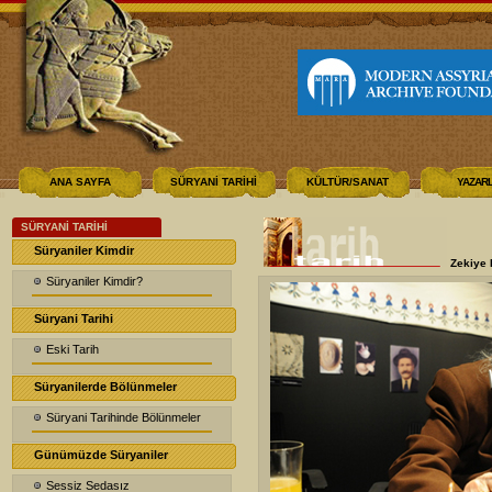
ANA SAYFA
SÜRYANİ TARİHİ
KÜLTÜR/SANAT
YAZAR
SÜRYANİ TARİHİ
Süryaniler Kimdir
Zekiye 
Süryaniler Kimdir?
Süryani Tarihi
Eski Tarih
Süryanilerde Bölünmeler
Süryani Tarihinde Bölünmeler
Günümüzde Süryaniler
Sessiz Sedasız