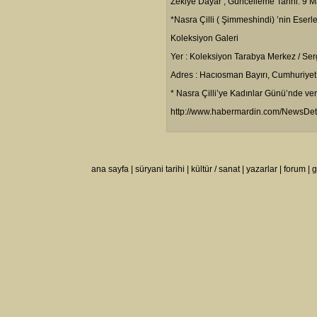
Zekiye Dayar , Güncelleme Tarihi: 9 M
*Nasra Çilli ( Şimmeshindi) ’nin Eserler
Koleksiyon Galeri
Yer : Koleksiyon Tarabya Merkez / Ser
Adres : Hacıosman Bayırı, Cumhuriyet
* Nasra Çilli’ye Kadınlar Günü’nde ver
http://www.habermardin.com/NewsDe
ana sayfa
|
süryani tarihi
|
kültür / sanat
|
yazarlar
|
forum
|
g