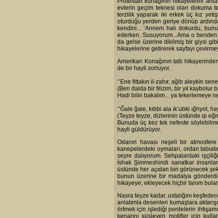
Protestan konağının hikayelerini anla
evlerin geçim teknesi olan dokuma t
terzilik yaparak iki erkek üç kız ye
oturduğu yerden geriye dönüp ardında 
kendini... ‘Annem halı dokurdu, bunu 
ederken. Susuyorum...Ama o benden dah
da gelse üzerine dikilmiş bir giysi g
hikayelerine getirerek sayfayı çevirmey
Amerikan Konağının tatlı hikayerinden 
de bir hayli zorluyor..
‘’Ene fittakın il-zahır, ağib aleykin sene 
(Ben dalda bir filizim, bir yıl kaybolur
Hadi bilin bakalım... ya tekerlemeye n
‘’Ğale ğale, kıbbi ala ık’ubki ığhyot, hayl
(Teyze teyze, dizlerinin üstünde ip eğir, 
Bunuda üç kez tek nefeste söylebilme
hayli güldürüyor.
Odanın havası neşeli bir atmosfere
kanepelerdeki oymaları, ordan tabiatın
seyre dalıyorum. Sehpalardaki işçili
İshak Şimmeshindi sanatkar insanlar
üstünde her açıdan biri görünecek şek
bunun üzerine bir madalya gönderdi
hikayeye; ekleyecek hiçbir tanım bul
Nasra teyze kadar, ustalığını keşfede
anlatımla desenleri kumaşlara aktarışı
örtmek için işlediği perdelerin ihtişamı
kenarını süsleyen motifler için kulla