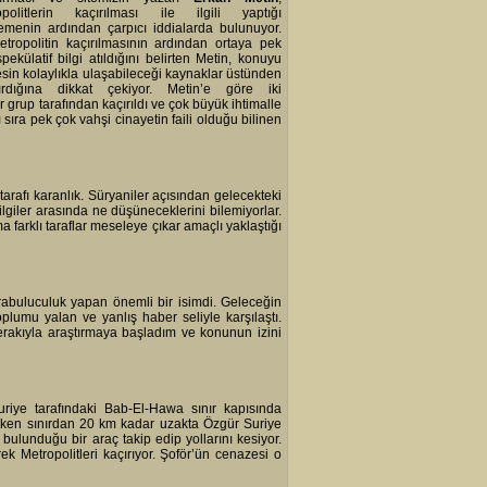
opolitlerin kaçırılması ile ilgili yaptığı
emenin ardından çarpıcı iddialarda bulunuyor.
etropolitin kaçırılmasının ardından ortaya pek
pekülatif bilgi atıldığını belirten Metin, konuyu
sin kolaylıkla ulaşabileceği kaynaklar üstünden
tırdığına dikkat çekiyor. Metin’e göre iki
ir grup tarafından kaçırıldı ve çok büyük ihtimalle
 sıra pek çok vahşi cinayetin faili olduğu bilinen
arafı karanlık. Süryaniler açısından gelecekteki
ilgiler arasında ne düşüneceklerini bilemiyorlar.
farklı taraflar meseleye çıkar amaçlı yaklaştığı
arabuluculuk yapan önemli bir isimdi. Geleceğin
plumu yalan ve yanlış haber seliyle karşılaştı.
rakıyla araştırmaya başladım ve konunun izini
uriye tarafındaki Bab-El-Hawa sınır kapısında
erken sınırdan 20 km kadar uzakta Özgür Suriye
bulunduğu bir araç takip edip yollarını kesiyor.
ek Metropolitleri kaçırıyor. Şoför’ün cenazesi o