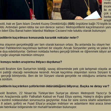
metr
incel
İki m
çok s
herke
araş
olit, Irak ve Şam İslam Devleti Kuzey Direktörlüğü (
ISIS
) örgütüne bağlı 70 kişilik b
ldü. Ardından gelen iddia ise son derece sarsıcı: Metropolitlerin kaçırılmasının yanı
 lideri Ebu Banat halen İstanbul Maltepe Cezaevi’nde tutuklu olarak bulunuyor.
olitlerin kaçırılması konusunda karanlık noktalar neler?
lma olayının gerçekleştiği yer tam olarak kaosun ortası. Bu anlamda bu olayın her t
el Patriklerinin kaçırılması tarihsel bir olaydır. Ancak Süryaniler yanlış ve yalan b
 dua edebiliyorlar. Gelinen noktada herkes gerçeği bilmek ve öğrenmek istiyor ama 
gerçeğe ulaşmak mümkün olmuyor.
u konuyu neden araştırma ihtiyacı duydunuz?
olit İbrahim tüm Suriye'nin bildiği, savaş döneminde pek çok tartışmalı olayda 
i patriği olacağı neredeyse kesindi. Ancak kaçırılma olayından sonra Süryani to
 gerçeği bilmiyordu. Ben de bir Süryani olarak gerçekte ne olduğunu anlama me
a sürdüm.
olitlerin kaçırılırken şoförlerinin öldürüldüğünü biliyoruz. Başka ne detay var?
polit İbrahim, 22 Nisan’da Türkiye’den Suriye’ye dönen Metropolit Yazıcı’yı S
ıyor. Araçlarında şoför Fathallah Kabud ve Fuad Eliya varmış. Halep’e doğru gid
 kontrol noktasından sorunsuzca geçiyorlar. Kısa bir süre sonra silahlı adamların 
ı 8 adam, şoförü ve Fuad Eliya’yı araçtan indiriyor ve adamların ikisi araca biner
aki fabrikalar bölgesinde bir muhalif tarafından bulunuyor.