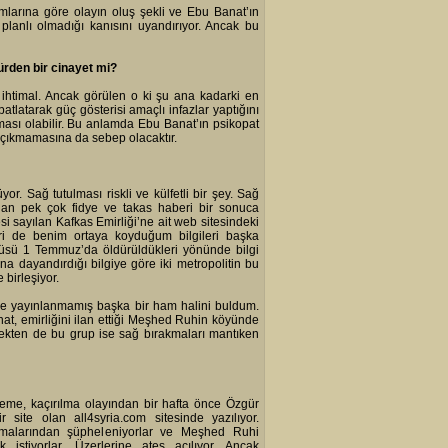
ımlarına göre olayın oluş şekli ve Ebu Banat’ın
n planlı olmadığı kanısını uyandırıyor. Ancak bu
ürden bir cinayet mi?
 ihtimal. Ancak görülen o ki şu ana kadarki en
atlatarak güç gösterisi amaçlı infazlar yaptığını
ması olabilir. Bu anlamda Ebu Banat’ın psikopat
a çıkmamasına da sebep olacaktır.
or. Sağ tutulması riskli ve külfetli bir şey. Sağ
lan pek çok fidye ve takas haberi bir sonuca
si sayılan Kafkas Emirliği’ne ait web sitesindeki
i de benim ortaya koyduğum bilgileri başka
zcüsü 1 Temmuz’da öldürüldükleri yönünde bilgi
na dayandırdığı bilgiye göre iki metropolitin bu
 birleşiyor.
rde yayınlanmamış başka bir ham halini buldum.
at, emirliğini ilan ettiği Meşhed Ruhin köyünde
gerçekten de bu grup ise sağ bırakmaları mantıken
eleme, kaçırılma olayından bir hafta önce Özgür
 site olan all4syria.com sitesinde yazılıyor.
malarından şüpheleniyorlar ve Meşhed Ruhi
istiyorlar. Üzerlerine ateş açılıyor. Ancak