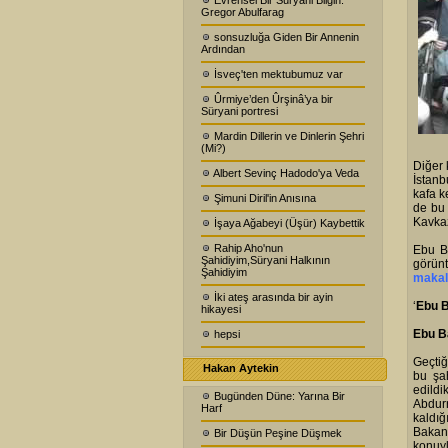
Evrensel Bir Süryani Bilgin:
Gregor Abulfarag
sonsuzluğa Giden Bir Annenin
Ardından
İsveç'ten mektubumuz var
Ûrmiye’den Ûrşinâ’ya bir
Süryani portresi
Mardin Dillerin ve Dinlerin Şehri
(Mi?)
Diğer 
Albert Sevinç Hadodo'ya Veda
İstanb
kafa k
Şimuni Diril'in Anısına
de bu 
Kavkaz
İşaya Ağabeyi (Üşür) Kaybettik
Rahip Aho'nun
Ebu B
Şahidiyim,Süryani Halkının
görünt
Şahidiyim
makal
İki ateş arasında bir ayin
‘
Ebu B
hikayesi
Ebu Ba
hepsi
Geçtiğ
Hakan Aytekin
bu şah
edild
Bugünden Düne: Yarına Bir
Abdurr
Harf
kaldığ
Bakanı
Bir Düşün Peşine Düşmek
konuyl