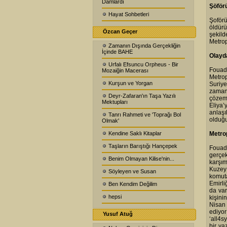
Damlardı
Şöför
Hayat Sohbetleri
Şoför
öldürü
Özcan Geçer
şekil
Metrop
Zamanın Dışında Gerçekliğin
İçinde BAHE
Olayd
Urfalı Efsuncu Orpheus - Bir
Fouad
Mozaiğin Macerası
Metrop
Kurşun ve Yorgan
Suriy
zaman
Deyr-Zafaran'ın Taşa Yazılı
çözeme
Mektupları
Eliya
anlaşı
Tanrı Rahmeti ve 'Toprağı Bol
olduğu
Olmak'
Kendine Saklı Kitaplar
Metrop
Taşların Barıştığı Hançepek
Fouad 
gerçe
Benim Olmayan Kilise'nin...
karşım
Kuzey
Söyleyen ve Susan
komut
Emirli
Ben Kendim Değilim
da var
hepsi
kişini
Nisan 
ediyor
Yusuf Atuğ
‘all4s
bir ya