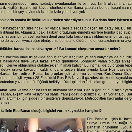
ığını düşündüğüm grup, sadistçe uygulamaları ile biliniyor. Tanık Eliya’nın anlat
atik kişiliği, işgal ettiği köyde otoritesini kanıtlama çabaları bende kaçırılmanı
 somut bir şey söylemek için elimizde yeterli veri yok.
olitlerin bomba ile öldürüldüklerinden söz ediyorsunuz. Bu daha önce işlenen t
f Kavkazcenter sitesindeki bir yazıda sessiz sedasız geçen bir detay bu. Bu bir
lı ihtimal bu. Afganistan’daki Taliban örgütünün elindeki esirlere bomba bağlayıp p
ruz. Yaygın bir cinayet yöntemi değil ama kafa kesip insan öldürmenin bir üst aşa
ğine de uyuyor. Ayrıca eğer ölmüşlerse bomba ile öldürülmeleri cenazelerinin ortay
ldükleri kanaatine nasıl varıyoruz? Bu kanaati oluşturan unsurlar neler?
'de kaçırma olayı iki şekilde sonuçlanıyor. Kaçırılan ya sağ kalıyor ya da öldürülüy
ma hallerinde fidye veya takas amacı güdülüyor. Sonradan yalan olduğu anlaşı
dı. Geriye öldürülmüş olabilecekleri ihtimali kalıyor. Bu ihtimali de bu grubun tepe
 detay ortaya koyuyor. Kaldı ki daha geçen Ekim ayında bazı Rus gazeteler
lardan teyit ediyor. Ruslar bu grupları çok iyi biliyor ve izliyor. Rus Duma Sö
arını belirtmişti. Ayrıca 28 Ekim’deki Rus RIA Novosti gazetesi de kendi kaynakları
arafından yazın öldürüldüğünü belirtiyor. Yani çıkarları farkli olan gruplar aynı bilgide
anat
, kafa kesme görüntüleri ile dünyada tanınıyor. Ben o görüntünün hiçbir ye
sabah, akşam kafa kesiyor bu şahıs. Yani şiddeti ölçüsüzce kullanıyorlar. Ebu Ban
esini arttırmak için şiddeti bir gösteriye dönüştürüyor. Metropolitleri kaçıranlar 
nemez.
 failinin Ebu Banat olduğu bilgisini veren kaynaklar hangileri?
Ebu Banat’a ilişkin ilk inc
Suriye Ordusu’na bağlı bir
Banat’ın grubunun uygula
köyüne incelemeye gitmek 