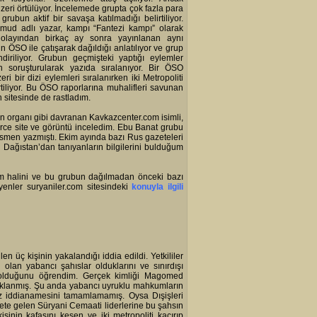
 üzeri örtülüyor. İncelemede grupta çok fazla para
rubun aktif bir savaşa katılmadığı belirtiliyor.
mud adlı yazar, kampı “Fantezi kampı” olarak
a olayından birkaç ay sonra yayınlanan aynı
n ÖSO ile çatışarak dağıldığı anlatılıyor ve grup
ndiriliyor. Grubun geçmişteki yaptığı eylemler
 soruşturularak yazıda sıralanıyor. Bir ÖSO
i bir dizi eylemleri sıralanırken iki Metropoliti
rtiliyor. Bu ÖSO raporlarına muhalifleri savunan
n sitesinde de rastladım.
ın organı gibi davranan Kavkazcenter.com isimli,
erce site ve görüntü inceledim. Ebu Banat grubu
kısmen yazmıştı. Ekim ayında bazı Rus gazeteleri
ni Dağıstan’dan tanıyanların bilgilerini bulduğum
am halini ve bu grubun dağılmadan önceki bazı
enler suryaniler.com sitesindeki
konuyla ilgili
n üç kişinin yakalandığı iddia edildi. Yetkililer
i olan yabancı şahıslar olduklarını ve sınırdışı
at olduğunu öğrendim. Gerçek kimliği Magomed
tuklanmış. Şu anda yabancı uyruklu mahkumların
enüz iddianamesini tamamlamamış. Oysa Dışişleri
ete gelen Süryani Cemaati liderlerine bu şahsın
kişinin kafasını kesen ve iki metropoliti kaçırıp