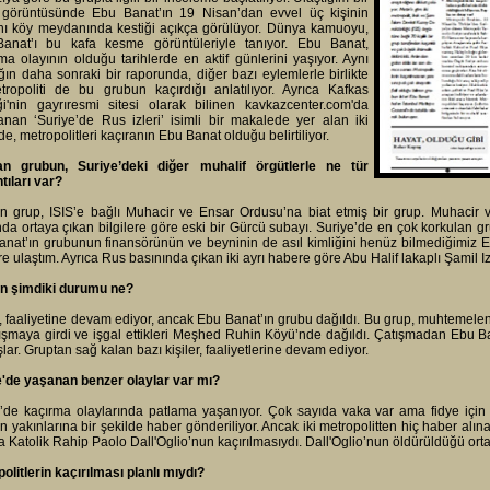
 görüntüsünde Ebu Banat’ın 19 Nisan’dan evvel üç kişinin
nı köy meydanında kestiği açıkça görülüyor. Dünya kamuoyu,
anat’ı bu kafa kesme görüntüleriyle tanıyor. Ebu Banat,
lma olayının olduğu tarihlerde en aktif günlerini yaşıyor. Aynı
ın daha sonraki bir raporunda, diğer bazı eylemlerle birlikte
tropoliti de bu grubun kaçırdığı anlatılıyor. Ayrıca Kafkas
ği'nin gayrıresmi sitesi olarak bilinen kavkazcenter.com'da
anan ‘Suriye’de Rus izleri’ isimli bir makalede yer alan iki
e, metropolitleri kaçıranın Ebu Banat olduğu belirtiliyor.
an grubun, Suriye’deki diğer muhalif örgütlerle ne tür
tıları var?
an grup, ISIS’e bağlı Muhacir ve Ensar Ordusu’na biat etmiş bir grup. Muhacir
a ortaya çıkan bilgilere göre eski bir Gürcü subayı. Suriye’de en çok korkulan g
nat’ın grubunun finansörünün ve beyninin de asıl kimliğini henüz bilmediğimiz E
ere ulaştım. Ayrıca Rus basınında çıkan iki ayrı habere göre Abu Halif lakaplı Şamil I
n şimdiki durumu ne?
, faaliyetine devam ediyor, ancak Ebu Banat’ın grubu dağıldı. Bu grup, muhtemel
tışmaya girdi ve işgal ettikleri Meşhed Ruhin Köyü’nde dağıldı. Çatışmadan Ebu B
lar. Gruptan sağ kalan bazı kişiler, faaliyetlerine devam ediyor.
e'de yaşanan benzer olaylar var mı?
’de kaçırma olaylarında patlama yaşanıyor. Çok sayıda vaka var ama fidye için g
rin yakınlarına bir şekilde haber gönderiliyor. Ancak iki metropolitten hiç haber alı
a Katolik Rahip Paolo Dall'Oglio’nun kaçırılmasıydı. Dall'Oglio’nun öldürüldüğü ortay
olitlerin kaçırılması planlı mıydı?