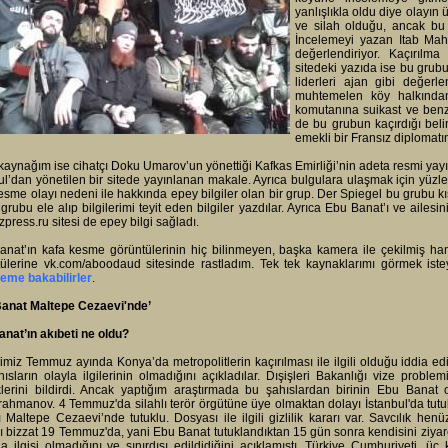
yanlışlıkla oldu diye olayın
ve silah olduğu, ancak bu g
İncelemeyi yazan Itab Mah
değerlendiriyor. Kaçırılm
sitedeki yazıda ise bu grubu
liderleri ajan gibi değerle
muhtemelen köy halkından
komutanına suikast ve benzer
de bu grubun kaçırdığı beli
emekli bir Fransız diplomatı
kaynağım ise cihatçı Doku Umarov’un yönettiği Kafkas Emirliği’nin adeta resmi yay
ul’dan yönetilen bir sitede yayınlanan makale. Ayrıca bulgulara ulaşmak için yüzl
esme olayı nedeni ile hakkında epey bilgiler olan bir grup. Der Spiegel bu grubu 
grubu ele alıp bilgilerimi teyit eden bilgiler yazdılar. Ayrıca Ebu Banat’ı ve ailesi
press.ru sitesi de epey bilgi sağladı.
anat’ın kafa kesme görüntülerinin hiç bilinmeyen, başka kamera ile çekilmiş h
ülerine vk.com/aboodaud sitesinde rastladım. Tek tek kaynaklarımı görmek istey
eme bakabilirler
.
anat Maltepe Cezaevi'nde’
nat’ın akıbeti ne oldu?
imiz Temmuz ayında Konya’da metropolitlerin kaçırılması ile ilgili olduğu iddia edile
ısların olayla ilgilerinin olmadığını açıkladılar. Dışişleri Bakanlığı vize problem
iklerini bildirdi. Ancak yaptığım araştırmada bu şahıslardan birinin Ebu Ban
ahmanov. 4 Temmuz'da silahlı terör örgütüne üye olmaktan dolayı İstanbul'da tu
ı Maltepe Cezaevi’nde tutuklu. Dosyası ile ilgili gizlilik kararı var. Savcılık h
 bizzat 19 Temmuz'da, yani Ebu Banat tutuklandıktan 15 gün sonra kendisini ziyar
a ilgisi olmadığını ve sınırdışı edildidiğini açıklamıştı. Türkiye Cumhuriyeti, üç 