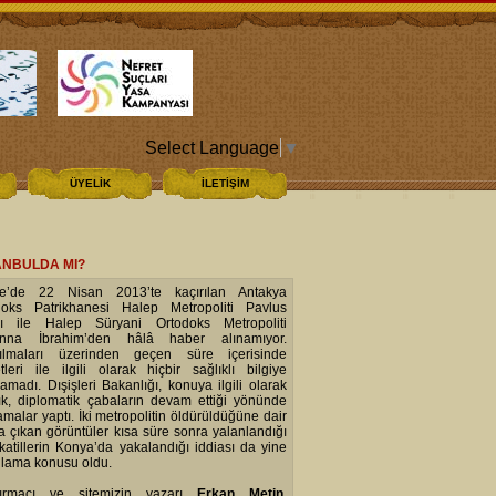
Select Language
▼
ÜYELİK
İLETİŞİM
TANBULDA MI?
ye’de 22 Nisan 2013’te kaçırılan Antakya
doks Patrikhanesi Halep Metropoliti Pavlus
cı ile Halep Süryani Ortodoks Metropoliti
nna İbrahim’den hâlâ haber alınamıyor.
rılmaları üzerinden geçen süre içerisinde
tleri ile ilgili olarak hiçbir sağlıklı bilgiye
lamadı. Dışişleri Bakanlığı, konuya ilgili olarak
ık, diplomatik çabaların devam ettiği yönünde
amalar yaptı. İki metropolitin öldürüldüğüne dair
a çıkan görüntüler kısa süre sonra yalanlandığı
 katillerin Konya’da yakalandığı iddiası da yine
nlama konusu oldu.
tırmacı ve sitemizin yazarı
Erkan Metin
,