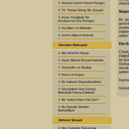
Süryani İsa'nın Hasret Rüzgarı
öldürd
70. Yılında Yetmiş Bin Süryani
Magom
İnsan Yüreğinde Ne
Bu şa
Arzuluyorsa Onu Konuşur
görünt
incele
İsa Bakır ve Mektubu
bilgil
İsa'nın Ağacını Aramak
adları
Ebu B
Okurdan Mektuplar
Cihatç
Mor Afrem'in Hayatı
Dağıst
bir gr
Siyah Elbiseli Süryani Kadınlar
Dünya 
Süryaniler ve Diyalog
Ancak 
şiddet
Korku ve Kuşku
Kaynak
Bir Haberin Düşündürdükleri
Güncel
Süryanilerin Son Güneşi:
Metropolit Hanna Dolabani
Bir Toplum Nasıl Yok Olur?
Bu Öyküde Senden
Bahsediliyor
Mehmet Şimşek
Mor Gabriel'e Dokunmak