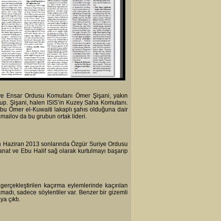
 ve Ensar Ordusu Komutanı Ömer Şişani, yakın
rup. Şişani, halen ISIS’in Kuzey Saha Komutanı.
bu Ömer el-Kuwaiti lakaplı şahıs olduğuna dair
zmailov da bu grubun ortak lideri.
en Haziran 2013 sonlarında Özgür Suriye Ordusu
anat ve Ebu Halif sağ olarak kurtulmayı başarıp
erçekleştirilen kaçırma eylemlerinde kaçırılan
namadı, sadece söylentiler var. Benzer bir gizemli
a çıktı.