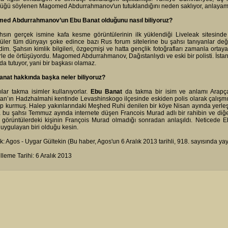
üğü söylenen Magomed Abdurrahmanov'un tutuklandığını neden saklıyor, anlayamıy
ed Abdurrahmanov’un Ebu Banat olduğunu nasıl biliyoruz?
hsın gerçek ismine kafa kesme görüntülerinin ilk yüklendiği Liveleak sitesind
üler tüm dünyayı şoke edince bazı Rus forum sitelerine bu şahsı tanıyanlar değiş
dim. Şahsın kimlik bilgileri, özgeçmişi ve hatta gençlik fotoğrafları zamanla ortay
erle de örtüşüyordu. Magomed Abdurrahmanov, Dağıstanlıydı ve eski bir polisti. İstan
 da tutuyor, yani bir başkası olamaz.
anat hakkında başka neler biliyoruz?
ılar takma isimler kullanıyorlar.
Ebu Banat
da takma bir isim ve anlamı Arapç
an’ın Hadzhalmahi kentinde Levashinskogo ilçesinde eskiden polis olarak çalışmış
up kurmuş. Halep yakınlarındaki Meşhed Ruhi denilen bir köye Nisan ayında yerle
bu şahsı Temmuz ayında internete düşen Francois Murad adlı bir rahibin ve diğer 
görüntülerdeki kişinin François Murad olmadığı sonradan anlaşıldı. Neticede E
 uygulayan biri olduğu kesin.
: Agos - Uygar Gültekin (Bu haber, Agos'un 6 Aralık 2013 tarihli, 918. sayısında yay
leme Tarihi: 6 Aralık 2013