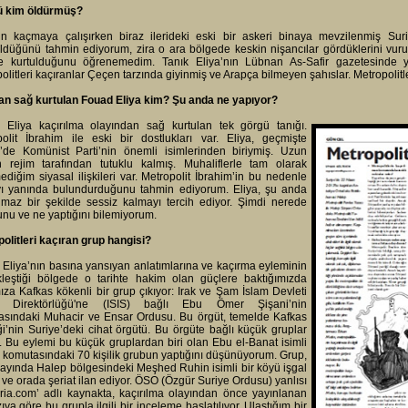
ü kim öldürmüş?
ün kaçmaya çalışırken biraz ilerideki eski bir askeri binaya mevzilenmiş Sur
ldüğünü tahmin ediyorum, zira o ara bölgede keskin nişancılar gördüklerini vuru
de kurtulduğunu öğrenemedim. Tanık Eliya’nın Lübnan As-Safir gazetesinde y
olitleri kaçıranlar Çeçen tarzında giyinmiş ve Arapça bilmeyen şahıslar. Metropolitl
an sağ kurtulan Fouad Eliya kim? Şu anda ne yapıyor?
 Eliya kaçırılma olayından sağ kurtulan tek görgü tanığı.
olit İbrahim ile eski bir dostlukları var. Eliya, geçmişte
e’de Komünist Parti’nin önemli isimlerinden biriymiş. Uzun
 rejim tarafından tutuklu kalmış. Muhaliflerle tam olarak
diğim siyasal ilişkileri var. Metropolit İbrahim’in bu nedenle
’yı yanında bulundurduğunu tahmin ediyorum. Eliya, şu anda
lmaz bir şekilde sessiz kalmayı tercih ediyor. Şimdi nerede
nu ve ne yaptığını bilemiyorum.
olitleri kaçıran grup hangisi?
Eliya’nın basına yansıyan anlatımlarına ve kaçırma eyleminin
kleştiği bölgede o tarihte hakim olan güçlere baktığımızda
ıza Kafkas kökenli bir grup çıkıyor: Irak ve Şam İslam Devleti
 Direktörlüğü'ne (ISIS) bağlı Ebu Ömer Şişani’nin
asındaki Muhacir ve Ensar Ordusu. Bu örgüt, temelde Kafkas
ği’nin Suriye’deki cihat örgütü. Bu örgüte bağlı küçük gruplar
. Bu eylemi bu küçük gruplardan biri olan Ebu el-Banat isimli
n komutasındaki 70 kişilik grubun yaptığını düşünüyorum. Grup,
ayında Halep bölgesindeki Meşhed Ruhin isimli bir köyü işgal
 ve orada şeriat ilan ediyor. ÖSO (Özgür Suriye Ordusu) yanlısı
yria.com’ adlı kaynakta, kaçırılma olayından önce yayınlanan
zıya göre bu grupla ilgili bir inceleme başlatılıyor. Ulaştığım bir