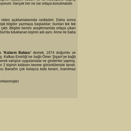
orum. Gerçek her ne ise ortaya konulmalıdır.
e video açıklamalarında rastladım. Daha sonra
ik bilgiler yazmaya başladılar; bunları tek tek
a çıktı. Bilgiler benim araştırmamda ortaya çıkan
bul'da tutuklanan kişinin adı aynı. Anne ile baba
a “
Kızların Babası
” demek. 1974 doğumlu ve
. Kafkas Emirliği’ne bağlı Ömer Şişani’ye bağlı
şerek vahşice uygulamalar ve gösteriler yapmış.
2 kişinin kafasını kesme görüntüleriyle tanıdı.
bu Banat'ın çok kolayca kafa kesen, inanılmaz
ımlanmıştır)