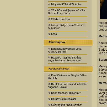
Midyat'ta Kültürel Bir Atılım
70 Yıl Önceki Şapka, 40 Yıldır
Devam Eden Süreç
2004'e Girerken
metrop
Avrupa Birliği Uyum Süreci ve
öldürü
Süryaniler
grubun
hepsi
Metrop
Abut Buğday
Kaçırı
muhtem
Diaspora Bayramları veya
Sadece
Aralık Özlemim
için 
Hazan Ortasında Bir Ağaç
Siz b
veya Sonbahar Sendromum!
Metrop
Faruk Kahraman
Süryan
Kimse
Kendi Vatanında Sürgün Edilen
aylarc
Bir Halk
Metrop
Bir Doktorun Gözünden Irak'ta
Yaşanan Felaket
Metro
Rant, Manastır Dinler mi?
karşıl
ordusu
Herşey Su ile Başladı
Silahl
civard
Gözyaşımız "Nakuşo'dan"