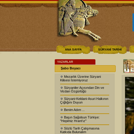
ANA SAYFA
SÜRYANİ TARİHİ
YAZARLAR
Şabo Boyacı
Mezarlık Üzerine Süryani
Kilisesi İstemiyoruz
Süryaniler Açısından Din ve
Vicdan Özgürlüğü
Süryani-Keldani-Asuri Halkının
Çığlığını Duyun
Benim Adım ...
Başın Sağolsun Türkiye:
"Hepimiz Hrant'ız"
Sözlü Tarih Çalışmasına
Katkıda Bulunalım