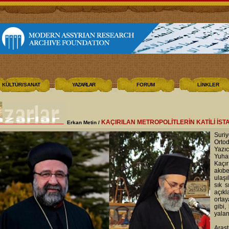
KÜLTÜR/SANAT
YAZARLAR
FORUM
LİNKLER
KAÇIRILAN METROPOLİTLERİN KATİLİ İS
Erkan Metin /
Suri
Orto
Yazı
Yuha
Kaçı
akıbe
ulaşı
sık s
açıkl
ortay
gibi,
yala
Araş