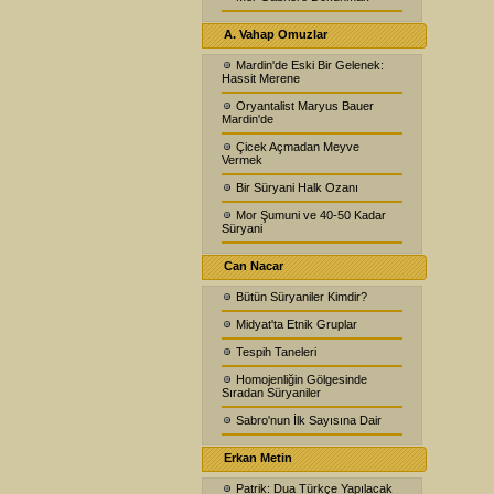
A. Vahap Omuzlar
Mardin'de Eski Bir Gelenek:
Hassit Merene
Oryantalist Maryus Bauer
Mardin'de
Çicek Açmadan Meyve
Vermek
Bir Süryani Halk Ozanı
Mor Şumuni ve 40-50 Kadar
Süryani
Can Nacar
Bütün Süryaniler Kimdir?
Midyat'ta Etnik Gruplar
Tespih Taneleri
Homojenliğin Gölgesinde
Sıradan Süryaniler
Sabro'nun İlk Sayısına Dair
Erkan Metin
Patrik: Dua Türkçe Yapılacak