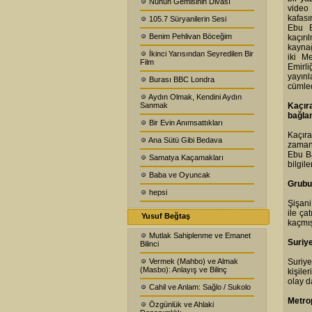
Nuhun Gemisinin Divası
video
kafası
105.7 Süryanilerin Sesi
Ebu B
Benim Pehlivan Böceğim
kaçırı
kaynağ
İkinci Yarısından Seyredilen Bir
iki Me
Film
Emirli
yayınl
Burası BBC Londra
cümled
Aydın Olmak, Kendini Aydın
Sanmak
Kaçır
bağlan
Bir Evin Anımsattıkları
Kaçır
Ana Sütü Gibi Bedava
zamand
Ebu Ba
Samatya Kaçamakları
bilgil
Baba ve Oyuncak
Grubu
hepsi
Şişani
ile ça
Yusuf Beğtaş
kaçmış
Mutlak Sahiplenme ve Emanet
Suriy
Bilinci
Vermek (Mahbo) ve Almak
Suriye
(Masbo): Anlayış ve Bilinç
kişile
olay d
Cahil ve Anlam: Sağlo / Sukolo
Metrop
Özgünlük ve Ahlaki