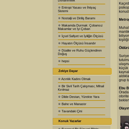
Donanımlılık
Kaçırd
psikop
Entropi Yasası ve İhtiyaç
Sistemi
konuda
Nostalji ve Diriliş Baramı
Metrop
Makamda Durmak: Çobansız
Muhali
Makamlar ve İyi Çoban
mantık
biliyo
İçsel Safiyet ve İyiliğin Ölçüsü
kişili
Hayatın Ölçüsü İnsandır
Öldürü
Düalite ve Ruhu Güçlendiren
Doğuş
Suriye
tutul
hepsi
ulaşma
küçük
Zekiye Dayar
kaynak
aldıkl
Azınlık Kadını Olmak
grup t
Bir Sivil Tarih Çalışması; Mihail
Ebu B
Kırılmaz
Orada 
otorit
Dilde Destan, Yürekte Yara
bekle
Bahe ve Manastır
Olayın
Tavandaki Çini
Konuk Yazarlar