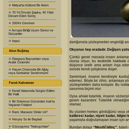
Midyat'ta Kültürel Bir Atılım
70 Yıl Önceki Şapka, 40 Yıldır
Devam Eden Süreç
2004'e Girerken
Avrupa Birliği Uyum Süreci ve
Süryaniler
hepsi
darlığımızla yüzleşmeden enginliği anl
Okyanus hep oradadır. Değişen yalnız
Abut Buğday
Çünkü genel manada insanı anlamaya 
Diaspora Bayramları veya
olursa olsun, bu keskinlik hakikate 
Aralık Özlemim
düşünce üretir ama anlam inşa edeme
sürede kendi çelişkisine düşer.
Hazan Ortasında Bir Ağaç
veya Sonbahar Sendromum!
Samimiyet, insanın kendisiyle kurdu
edemez. Böyle bir zihin, anlamaya yön
Faruk Kahraman
yüzleşmekten daha kolaydır. Bu noktada
savunma biçimi olur.
Kendi Vatanında Sürgün Edilen
Bir Halk
Oysa ahlaki tutarlılık, insanın sözle
güven kazandırır. Tutarlılık olmadığ
Bir Doktorun Gözünden Irak'ta
olamaz.
Yaşanan Felaket
Bu yüzden herkes gördüğünü veya 
Rant, Manastır Dinler mi?
kalibresi kadar, niyeti kadar, bilgisi
Herşey Su ile Başladı
yaşamıyla doğrulamayan insan için anl
Gözyaşımız "Nakuşo'dan"
Bundan dolayı
“Mesihî bilinç”
, tutar