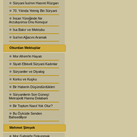
Süryani İsa'nın Hasret Rüzgarı
70. Yılında Yetmiş Bin Süryani
İnsan Yüreğinde Ne
Arzuluyorsa Onu Konuşur
İsa Bakır ve Mektubu
İsa'nın Ağacını Aramak
Okurdan Mektuplar
Mor Afrem'in Hayatı
Siyah Elbiseli Süryani Kadınlar
Süryaniler ve Diyalog
Korku ve Kuşku
Bir Haberin Düşündürdükleri
Süryanilerin Son Güneşi:
Metropolit Hanna Dolabani
Bir Toplum Nasıl Yok Olur?
Bu Öyküde Senden
Bahsediliyor
Mehmet Şimşek
Mor Gabriel'e Dokunmak