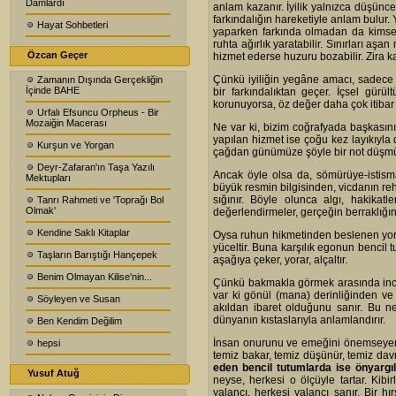
Damlardı
anlam kazanır. İyilik yalnızca düşünce
farkındalığın hareketiyle anlam bulur.
Hayat Sohbetleri
yaparken farkında olmadan da kimsey
ruhta ağırlık yaratabilir. Sınırları aş
Özcan Geçer
hizmet ederse huzuru bozabilir. Zira kar
Çünkü iyiliğin yegâne amacı, sadece i
Zamanın Dışında Gerçekliğin
İçinde BAHE
bir farkındalıktan geçer. İçsel gürü
korunuyorsa, öz değer daha çok itibar 
Urfalı Efsuncu Orpheus - Bir
Mozaiğin Macerası
Ne var ki, bizim coğrafyada başkasını
yapılan hizmet ise çoğu kez layıkıyl
Kurşun ve Yorgan
çağdan günümüze şöyle bir not düşmü
Deyr-Zafaran'ın Taşa Yazılı
Ancak öyle olsa da, sömürüye-istism
Mektupları
büyük resmin bilgisinden, vicdanın re
sığınır. Böyle olunca algı, hakikat
Tanrı Rahmeti ve 'Toprağı Bol
Olmak'
değerlendirmeler, gerçeğin berraklığı
Kendine Saklı Kitaplar
Oysa ruhun hikmetinden beslenen yorum
yüceltir. Buna karşılık egonun bencil 
Taşların Barıştığı Hançepek
aşağıya çeker, yorar, alçaltır.
Benim Olmayan Kilise'nin...
Çünkü bakmakla görmek arasında ince b
var ki gönül (mana) derinliğinden ve 
Söyleyen ve Susan
akıldan ibaret olduğunu sanır. Bu n
dünyanın kıstaslarıyla anlamlandırır.
Ben Kendim Değilim
İnsan onurunu ve emeğini önemseyen, y
hepsi
temiz bakar, temiz düşünür, temiz dav
eden bencil tutumlarda ise önyargı
Yusuf Atuğ
neyse, herkesi o ölçüyle tartar. Kibi
yalancı, herkesi yalancı sanır. Bir hır