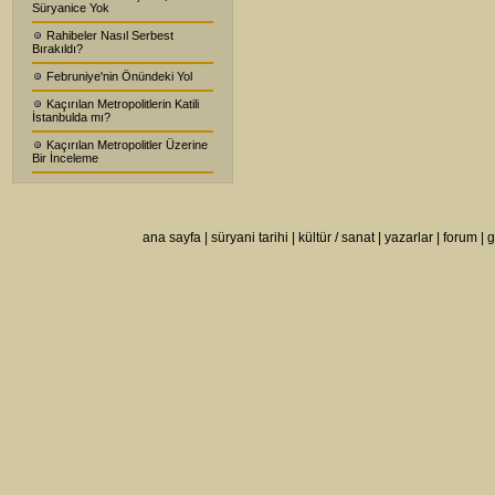
Süryanice Yok
Rahibeler Nasıl Serbest
Bırakıldı?
Februniye'nin Önündeki Yol
Kaçırılan Metropolitlerin Katili
İstanbulda mı?
Kaçırılan Metropolitler Üzerine
Bir İnceleme
ana sayfa
|
süryani tarihi
|
kültür / sanat
|
yazarlar
|
forum
|
g