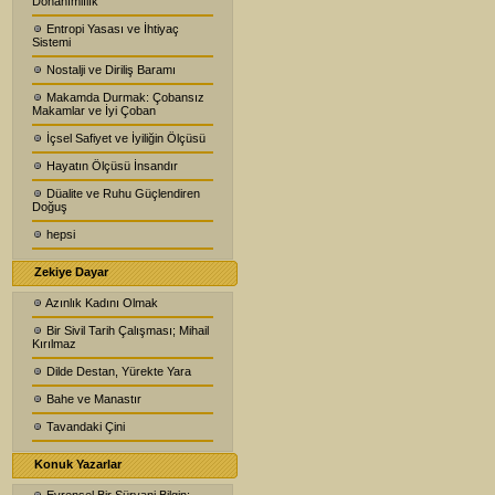
Donanımlılık
Entropi Yasası ve İhtiyaç
Sistemi
Nostalji ve Diriliş Baramı
Makamda Durmak: Çobansız
Makamlar ve İyi Çoban
İçsel Safiyet ve İyiliğin Ölçüsü
Hayatın Ölçüsü İnsandır
Düalite ve Ruhu Güçlendiren
Doğuş
hepsi
Zekiye Dayar
Azınlık Kadını Olmak
Bir Sivil Tarih Çalışması; Mihail
Kırılmaz
Dilde Destan, Yürekte Yara
Bahe ve Manastır
Tavandaki Çini
Konuk Yazarlar