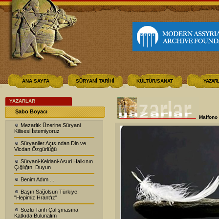
ANA SAYFA
SÜRYANİ TARİHİ
KÜLTÜR/SANAT
YAZAR
YAZARLAR
Şabo Boyacı
Malfono
Mezarlık Üzerine Süryani
Kilisesi İstemiyoruz
Süryaniler Açısından Din ve
Vicdan Özgürlüğü
Süryani-Keldani-Asuri Halkının
Çığlığını Duyun
Benim Adım ...
Başın Sağolsun Türkiye:
"Hepimiz Hrant'ız"
Sözlü Tarih Çalışmasına
Katkıda Bulunalım