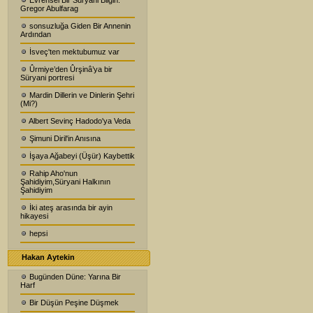
Evrensel Bir Süryani Bilgin:
Gregor Abulfarag
sonsuzluğa Giden Bir Annenin
Ardından
İsveç'ten mektubumuz var
Ûrmiye’den Ûrşinâ’ya bir
Süryani portresi
Mardin Dillerin ve Dinlerin Şehri
(Mi?)
Albert Sevinç Hadodo'ya Veda
Şimuni Diril'in Anısına
İşaya Ağabeyi (Üşür) Kaybettik
Rahip Aho'nun
Şahidiyim,Süryani Halkının
Şahidiyim
İki ateş arasında bir ayin
hikayesi
hepsi
Hakan Aytekin
Bugünden Düne: Yarına Bir
Harf
Bir Düşün Peşine Düşmek