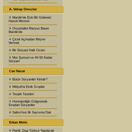
A. Vahap Omuzlar
Mardin'de Eski Bir Gelenek:
Hassit Merene
Oryantalist Maryus Bauer
Mardin'de
Çicek Açmadan Meyve
Vermek
Bir Süryani Halk Ozanı
Mor Şumuni ve 40-50 Kadar
Süryani
Can Nacar
Bütün Süryaniler Kimdir?
Midyat'ta Etnik Gruplar
Tespih Taneleri
Homojenliğin Gölgesinde
Sıradan Süryaniler
Sabro'nun İlk Sayısına Dair
Erkan Metin
Patrik: Dua Türkçe Yapılacak