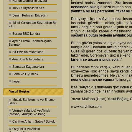
Nuhun Gemisinin Divası
herkesi hadsiz zanneder. Zira insa
kendinden bilir işi”
sözü burada son 
105.7 Süryanilerin Sesi
yalnızca bir taş parçasıdır; fakat bir
Benim Pehlivan Böceğim
Dolayısıyla içsel safiyet, başka insa
İkinci Yarısından Seyredilen Bir
insandaki güzellik —ahlak, iyilik, ş
Film
nitelik değildir; onu gören kişinin iç
zihnin güzelliğe kapalı olmasındand
Burası BBC Londra
sağlamsa bütün bedenin aydınlık olu
Aydın Olmak, Kendini Aydın
Bu da gözün yalnızca dış dünyayı deği
Sanmak
bakışta değil; bakanın niteliğindedir. 
Güzelliği gören göz, güzellik taşıyan 
Bir Evin Anımsattıkları
takdir eder. Göremeyen göz ise kendi 
Ana Sütü Gibi Bedava
kirlenirse gözün ışığı da solar.”
Samatya Kaçamakları
Bu nedenle zihni karışık, kalbi bula
özne–özne ilişkilerinde saygı kendili
Baba ve Oyuncak
kimseyi nesneleştirmez. Ne var ki insa
nesne olma-nesne yapma
” bilinci ç
hepsi
İçsel safiyet, dış dünyanın gözünden ka
zamanı geldiğinde insanın yolunu aydın
Yusuf Beğtaş
Yazar: Malfono (Üstat) Yusuf Beğtaş; 
Mutlak Sahiplenme ve Emanet
Bilinci
www.karyhliso.com
Vermek (Mahbo) ve Almak
(Masbo): Anlayış ve Bilinç
Cahil ve Anlam: Sağlo / Sukolo
Özgünlük ve Ahlaki